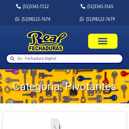
(51)3341-7112
(51)3341-3565
(51)98122-7674
(51)98122-7679
Categoria: Pivotantes