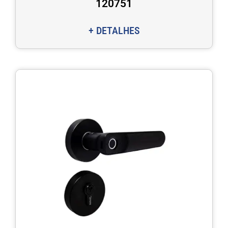
120751
+ DETALHES