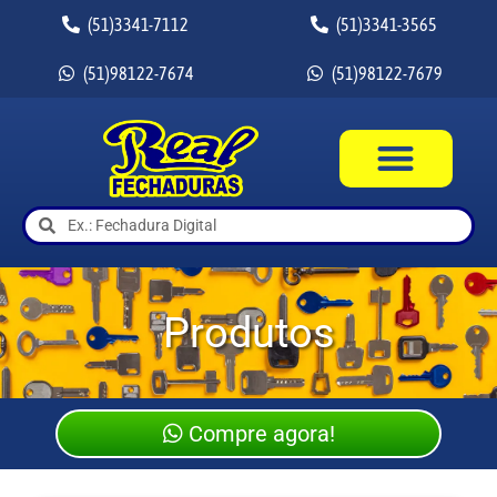
(51)3341-7112
(51)3341-3565
(51)98122-7674
(51)98122-7679
Produtos
Compre agora!