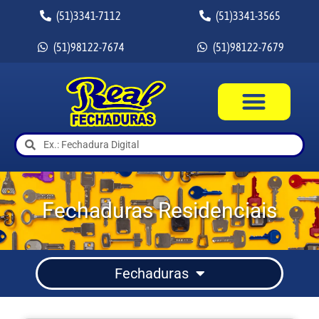
(51)3341-7112
(51)3341-3565
(51)98122-7674
(51)98122-7679
Fechaduras Residenciais
Fechaduras