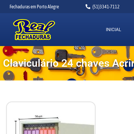
Fechaduras em Porto Alegre
(51)3341-7112
INICIAL
Claviculário 24 chaves Acr