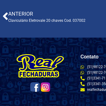
ANTERIOR
Claviculário Eletrovale 20 chaves Cod. 037002
Contato
(51)98122-7
(51)98122-7
(51)3341-71
(51)3341-35
realfechadu