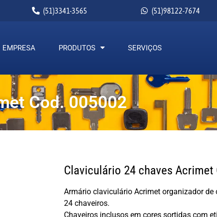
(51)3341-3565
(51)98122-7674
EMPRESA
PRODUTOS
SERVIÇOS
imet Cod. 005002
Claviculário 24 chaves Acrimet
Armário claviculário Acrimet organizador d
24 chaveiros.
Chaveiros inclusos em cores sortidas com eti