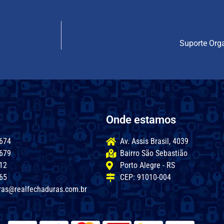
Suporte Org
Onde estamos
674
Av. Assis Brasil, 4039
679
Bairro São Sebastião
12
Porto Alegre - RS
65
CEP: 91010-004
ras@realfechaduras.com.br