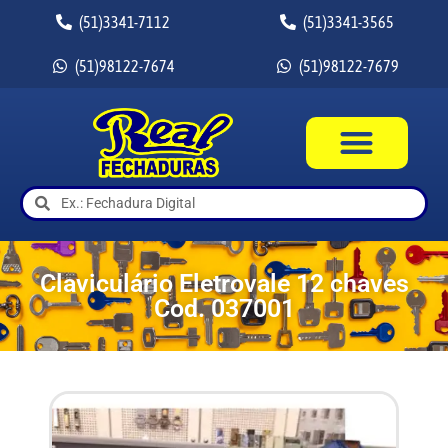
(51)3341-7112
(51)3341-3565
(51)98122-7674
(51)98122-7679
Claviculário Eletrovale 12 chaves
Cod. 037001