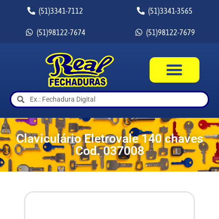
(51)3341-7112
(51)3341-3565
(51)98122-7674
(51)98122-7679
Claviculário Eletrovale 140 chaves
Cod. 037008