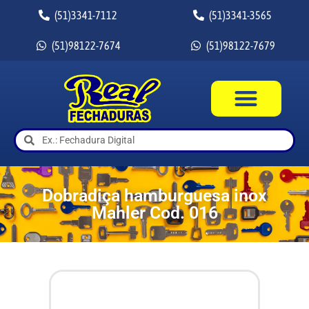
(51)3341-7112
(51)3341-3565
(51)98122-7674
(51)98122-7679
Dobradiça hamburguesa inox
Mahler Cod. 016