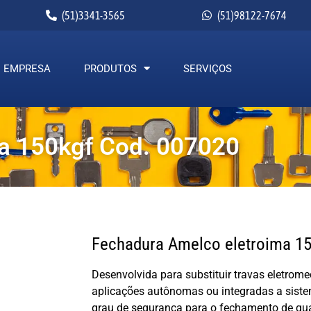
(51)3341-3565
(51)98122-7674
EMPRESA
PRODUTOS
SERVIÇOS
a 150kgf Cod. 007020
Fechadura Amelco eletroima 15
Desenvolvida para substituir travas eletro
aplicações autônomas ou integradas a sistem
grau de segurança para o fechamento de qua