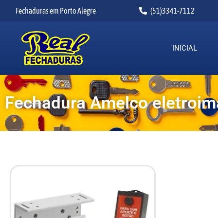
Fechaduras em Porto Alegre
(51)3341-7112
INICIAL
Fechadura Amelco eletroim