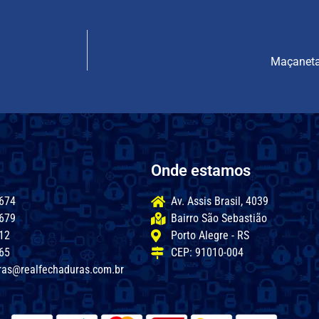
Maçaneta
Onde estamos
674
Av. Assis Brasil, 4039
679
Bairro São Sebastião
12
Porto Alegre - RS
65
CEP: 91010-004
ras@realfechaduras.com.br