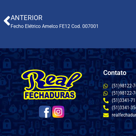
ANTERIOR
Fecho Elétrico Amelco FE12 Cod. 007001
Contato
(51)98122-7
(51)98122-7
(51)3341-71
(51)3341-35
realfechadu