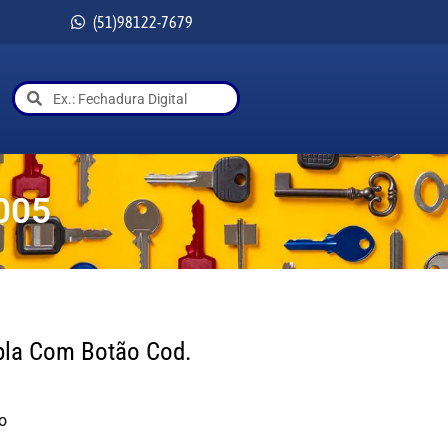
(51)98122-7679
005
pla Com Botão Cod.
o