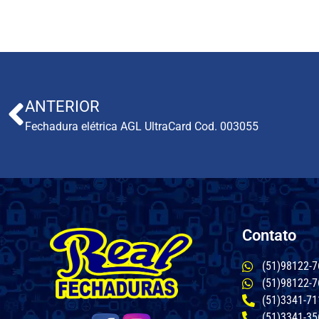
ANTERIOR
Fechadura elétrica AGL UltraCard Cod. 003055
Contato
(51)98122-7
(51)98122-7
(51)3341-71
(51)3341-35