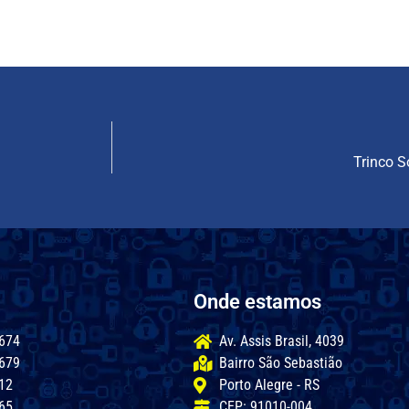
Trinco 
Onde estamos
674
Av. Assis Brasil, 4039
679
Bairro São Sebastião
12
Porto Alegre - RS
65
CEP: 91010-004