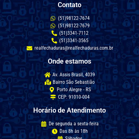
Contato
(51)98122-7674
(51)98122-7679
(51)3341-7112
(51)3341-3565
realfechaduras@realfechaduras.com.br
Onde estamos
Av. Assis Brasil, 4039
Bairro São Sebastião
Porto Alegre - RS
CEP: 91010-004
Horário de Atendimento
De segunda a sexta-feira
Das 8h às 18h
Sábados