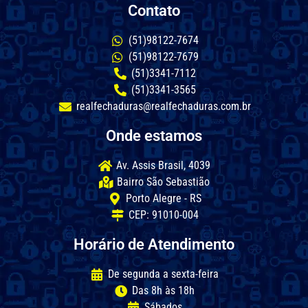
Contato
(51)98122-7674
(51)98122-7679
(51)3341-7112
(51)3341-3565
realfechaduras@realfechaduras.com.br
Onde estamos
Av. Assis Brasil, 4039
Bairro São Sebastião
Porto Alegre - RS
CEP: 91010-004
Horário de Atendimento
De segunda a sexta-feira
Das 8h às 18h
Sábados