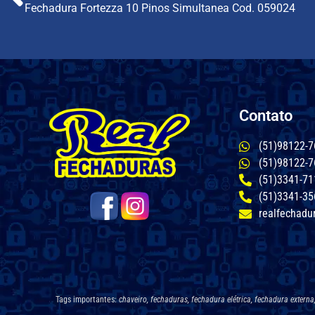
Fechadura Fortezza 10 Pinos Simultanea Cod. 059024
Contato
(51)98122-7
(51)98122-7
(51)3341-71
(51)3341-35
realfechadu
Tags importantes:
chaveiro, fechaduras, fechadura elétrica, fechadura extern