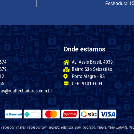
Fechadura 1
Onde estamos
674
Av. Assis Brasil, 4039
679
Bairro São Sebastião
12
Porto Alegre - RS
65
CEP: 91010-004
ras@realfechaduras.com.br
a, cadeados, chaves, cadeados com segredo, estampa, Stam, Soprano, Papaiz, Pado, Lafonte, Hag