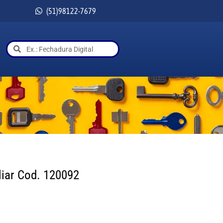
(51)98122-7679
liar Cod. 120092