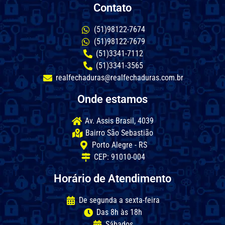
Contato
(51)98122-7674
(51)98122-7679
(51)3341-7112
(51)3341-3565
realfechaduras@realfechaduras.com.br
Onde estamos
Av. Assis Brasil, 4039
Bairro São Sebastião
Porto Alegre - RS
CEP: 91010-004
Horário de Atendimento
De segunda a sexta-feira
Das 8h às 18h
Sábados