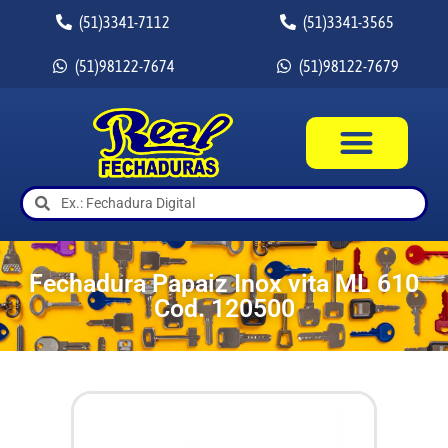
(51)3341-7112
(51)3341-3565
(51)98122-7674
(51)98122-7679
Fechadura Papaiz Inox vita ML 610
Cod. 120500