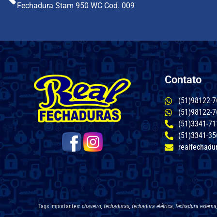
Fechadura Stam 950 WC Cod. 009
Contato
(51)98122-7
(51)98122-7
(51)3341-71
(51)3341-35
realfechadu
Tags importantes:
chaveiro, fechaduras, fechadura elétrica, fechadura extern