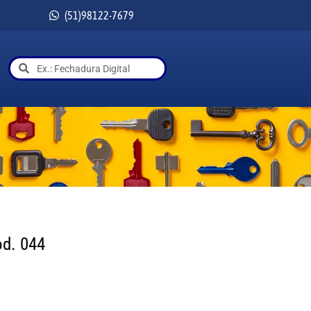
(51)98122-7679
od. 044