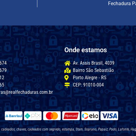
Fechadura P
Onde estamos
674
Av. Assis Brasil, 4039
679
Bairro São Sebastião
12
Porto Alegre - RS
65
CEP: 91010-004
ras@realfechaduras.com.br
a, cadeados, chaves, cadeados com segredo, estampa, Stam, Soprano, Papaiz, Pado, Lafonte, Hag