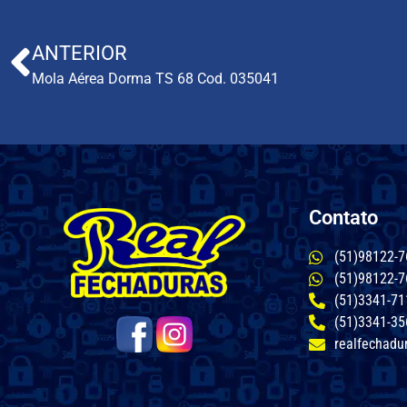
ANTERIOR
Mola Aérea Dorma TS 68 Cod. 035041
Contato
(51)98122-7
(51)98122-7
(51)3341-71
(51)3341-35
realfechadu