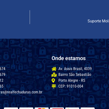
Suporte Mol
Onde estamos
674
Av. Assis Brasil, 4039
679
Bairro São Sebastião
12
Porto Alegre - RS
65
CEP: 91010-004
ras@realfechaduras.com.br