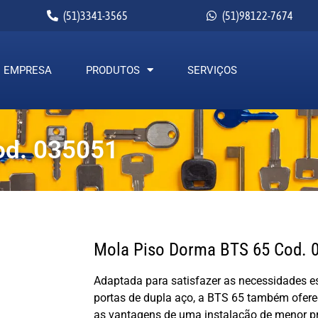
(51)3341-3565
(51)98122-7674
EMPRESA
PRODUTOS
SERVIÇOS
od. 035051
Mola Piso Dorma BTS 65 Cod. 
Adaptada para satisfazer as necessidades e
portas de dupla aço, a BTS 65 também ofere
as vantagens de uma instalação de menor p