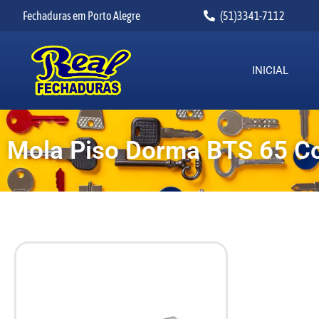
Fechaduras em Porto Alegre
(51)3341-7112
INICIAL
Mola Piso Dorma BTS 65 C