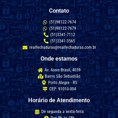
Contato
(51)98122-7674
(51)98122-7679
(51)3341-7112
(51)3341-3565
realfechaduras@realfechaduras.com.br
Onde estamos
Av. Assis Brasil, 4039
Bairro São Sebastião
Porto Alegre - RS
CEP: 91010-004
Horário de Atendimento
De segunda a sexta-feira
Das 8h às 18h