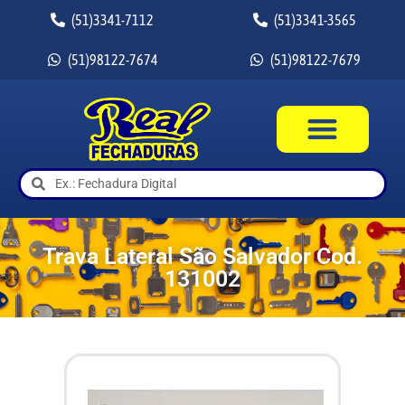
(51)3341-7112
(51)3341-3565
(51)98122-7674
(51)98122-7679
Trava Lateral São Salvador Cod.
131002